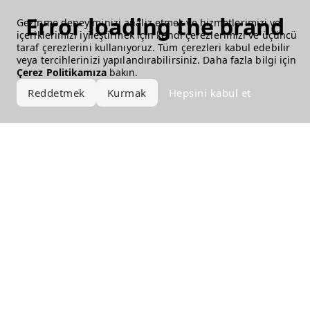
Error loading the brand
Gezinme deneyiminizi analiz etmek ve hizmetlerimizi ve
içeriklerimizi iyileştirmek için kendi çerezlerimizi ve üçüncü
taraf çerezlerini kullanıyoruz. Tüm çerezleri kabul edebilir
veya tercihlerinizi yapılandırabilirsiniz. Daha fazla bilgi için
Çerez Politikamıza
bakın.
Reddetmek
Kurmak
Hepsini kabul et